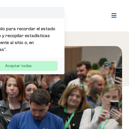
Open m
mplo para recordar el estado
b y recopilar estadísticas
nte al sitio o, en
as".
Aceptar todas