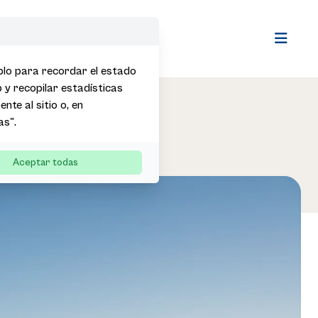
Open m
mplo para recordar el estado
b y recopilar estadísticas
nte al sitio o, en
as".
Aceptar todas