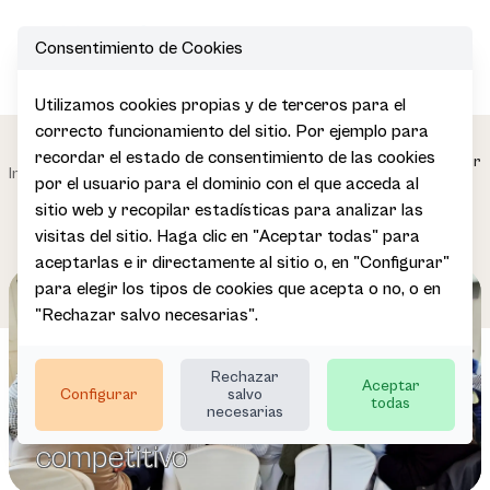
Consentimiento de Cookies
Open
Utilizamos cookies propias y de terceros para el
correcto funcionamiento del sitio. Por ejemplo para
Mejora de la
recordar el estado de consentimiento de las cookies
Impulsamos
competitividad de
Basquetour
|
|
|
Inicio
por el usuario para el dominio con el que acceda al
el sector
Destinos y Empresas
Learning
Turísticas
sitio web y recopilar estadísticas para analizar las
visitas del sitio. Haga clic en "Aceptar todas" para
aceptarlas e ir directamente al sitio o, en "Configurar"
para elegir los tipos de cookies que acepta o no, o en
"Rechazar salvo necesarias".
Formación especializada para
Formación especializada para
Formación especializada para
Rechazar
Aceptar
Configurar
salvo
todas
lograr un sector turístico más
lograr un sector turístico más
lograr un sector turístico más
necesarias
competitivo
competitivo
competitivo