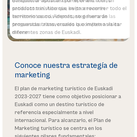
Basquetour apostará por el Grand Tour, un
ofrezcan al visitante una experiencia más
alianzas con agentes clave (agencias, prensa y
producto turístico que invita a recorrer todo el
satisfactoria. Además, se promoverán
prescriptores digitales) para multiplicar el
territorio vasco. Además, se generarán
incrementos más importantes fuera de las
alcance y la notoriedad de nuestra marca
propuestas transversales que inviten a visitar
temporadas altas, cuando la competencia es
diferentes zonas de Euskadi.
menor
Conoce nuestra estrategía de
marketing
El plan de marketing turístico de Euskadi
2023-2027 tiene como objetivo posicionar a
Euskadi como un destino turístico de
referencia especialmente a nivel
internacional. Para alcanzarlo, el Plan de
Marketing turístico se centra en los
siguientes pilares fundamentales: