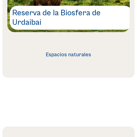
Reserva de la Biosfera de
Biotopo protegido de Leitzaran
Urdaibai
Geoparque de la Costa Vasca
Espacios naturales