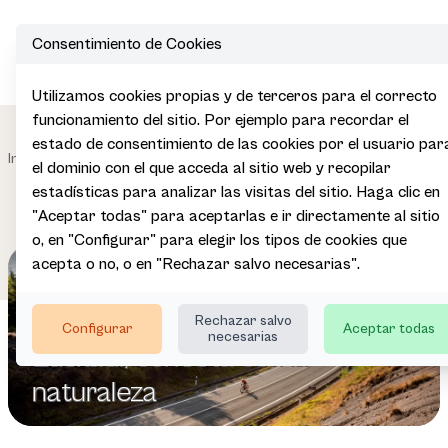
Consentimiento de Cookies
Utilizamos cookies propias y de terceros para el correcto
funcionamiento del sitio. Por ejemplo para recordar el
Desarrollo
Participa en
estado de consentimiento de las cookies por el usuario par
Impulsamos
de la
|
|
|
|
Inicio
Redes
Ecot
el dominio con el que acceda al sitio web y recopilar
el sector
Oferta
Especializadas
Turística
estadísticas para analizar las visitas del sitio. Haga clic en
"Aceptar todas" para aceptarlas e ir directamente al sitio
o, en "Configurar" para elegir los tipos de cookies que
acepta o no, o en "Rechazar salvo necesarias".
Rechazar salvo
Configurar
Aceptar todas
necesarias
Euskadi, conecta con la
Euskadi, conecta con la
Euskadi, conecta con la
naturaleza
naturaleza
naturaleza