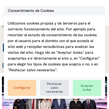
Consentimiento de Cookies
Open
Utilizamos cookies propias y de terceros para el
|
|
|
Inicio
Sala de Prensa
Galería Multimedia
Imágenes
correcto funcionamiento del sitio. Por ejemplo para
recordar el estado de consentimiento de las cookies
por el usuario para el dominio con el que acceda al
Imágenes
sitio web y recopilar estadísticas para analizar las
visitas del sitio. Haga clic en "Aceptar todas" para
aceptarlas e ir directamente al sitio o, en "Configurar"
para elegir los tipos de cookies que acepta o no, o en
BE etikoa 2026
"Rechazar salvo necesarias".
Rechazar
Aceptar
Configurar
salvo
todas
necesarias