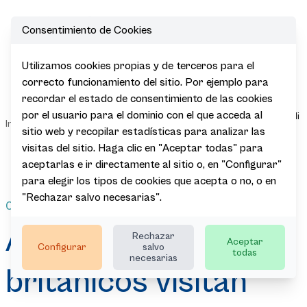
Consentimiento de Cookies
Open
Utilizamos cookies propias y de terceros para el
Agentes de
correcto funcionamiento del sitio. Por ejemplo para
viajes
recordar el estado de consentimiento de las cookies
británicos
por el usuario para el dominio con el que acceda al
Sala de
visitan Euskadi
|
|
|
|
Inicio
Actualidad
Noticias
Prensa
en un fam trip
sitio web y recopilar estadísticas para analizar las
de la Reserva
visitas del sitio. Haga clic en "Aceptar todas" para
Ecoturista de
aceptarlas e ir directamente al sitio o, en "Configurar"
España Verde
para elegir los tipos de cookies que acepta o no, o en
"Rechazar salvo necesarias".
02.06.2026
Agentes de viajes
Rechazar
Aceptar
Configurar
salvo
todas
necesarias
británicos visitan