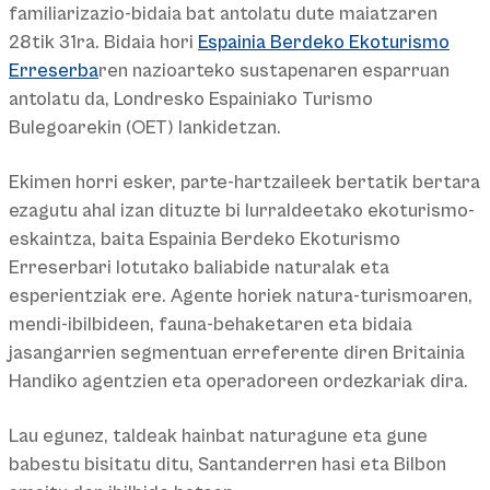
familiarizazio-bidaia bat antolatu dute maiatzaren
28tik 31ra. Bidaia hori
Espainia Berdeko Ekoturismo
Erreserba
ren nazioarteko sustapenaren esparruan
antolatu da, Londresko Espainiako Turismo
Bulegoarekin (OET) lankidetzan.
Ekimen horri esker, parte-hartzaileek bertatik bertara
ezagutu ahal izan dituzte bi lurraldeetako ekoturismo-
eskaintza, baita Espainia Berdeko Ekoturismo
Erreserbari lotutako baliabide naturalak eta
esperientziak ere. Agente horiek natura-turismoaren,
mendi-ibilbideen, fauna-behaketaren eta bidaia
jasangarrien segmentuan erreferente diren Britainia
Handiko agentzien eta operadoreen ordezkariak dira.
Lau egunez, taldeak hainbat naturagune eta gune
babestu bisitatu ditu, Santanderren hasi eta Bilbon