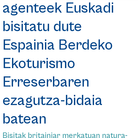
agenteek Euskadi
bisitatu dute
Espainia Berdeko
Ekoturismo
Erreserbaren
ezagutza-bidaia
batean
Bisitak britainiar merkatuan natura-