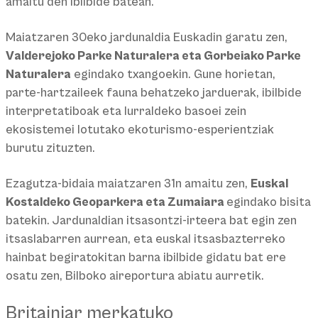
amaitu den ibilbide batean.
Maiatzaren 30eko jardunaldia Euskadin garatu zen,
Valderejoko Parke Naturalera eta Gorbeiako Parke
Naturalera
egindako txangoekin. Gune horietan,
parte-hartzaileek fauna behatzeko jarduerak, ibilbide
interpretatiboak eta lurraldeko basoei zein
ekosistemei lotutako ekoturismo-esperientziak
burutu zituzten.
Ezagutza-bidaia maiatzaren 31n amaitu zen,
Euskal
Kostaldeko Geoparkera eta Zumaiara
egindako bisita
batekin. Jardunaldian itsasontzi-irteera bat egin zen
itsaslabarren aurrean, eta euskal itsasbazterreko
hainbat begiratokitan barna ibilbide gidatu bat ere
osatu zen, Bilboko aireportura abiatu aurretik.
Britainiar merkatuko