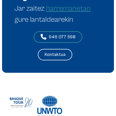
Jar zaitez
harremanetan
gure lantaldearekin
946 077 598
Kontaktua