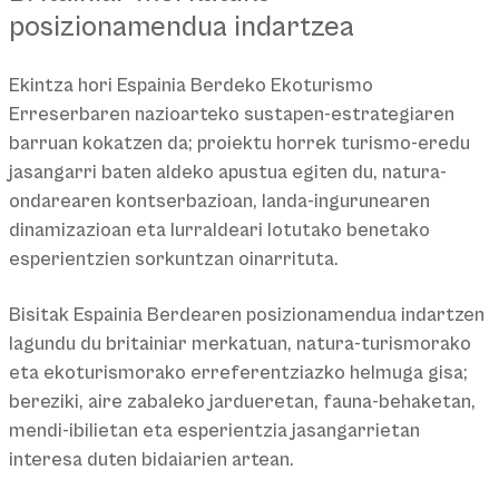
posizionamendua indartzea
Ekintza hori Espainia Berdeko Ekoturismo
Erreserbaren nazioarteko sustapen-estrategiaren
barruan kokatzen da; proiektu horrek turismo-eredu
jasangarri baten aldeko apustua egiten du, natura-
ondarearen kontserbazioan, landa-ingurunearen
dinamizazioan eta lurraldeari lotutako benetako
esperientzien sorkuntzan oinarrituta.
Bisitak Espainia Berdearen posizionamendua indartzen
lagundu du britainiar merkatuan, natura-turismorako
eta ekoturismorako erreferentziazko helmuga gisa;
bereziki, aire zabaleko jardueretan, fauna-behaketan,
mendi-ibilietan eta esperientzia jasangarrietan
interesa duten bidaiarien artean.