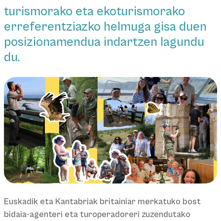
turismorako eta ekoturismorako
erreferentziazko helmuga gisa duen
posizionamendua indartzen lagundu
du.
Euskadik eta Kantabriak britainiar merkatuko bost
bidaia-agenteri eta turoperadoreri zuzendutako