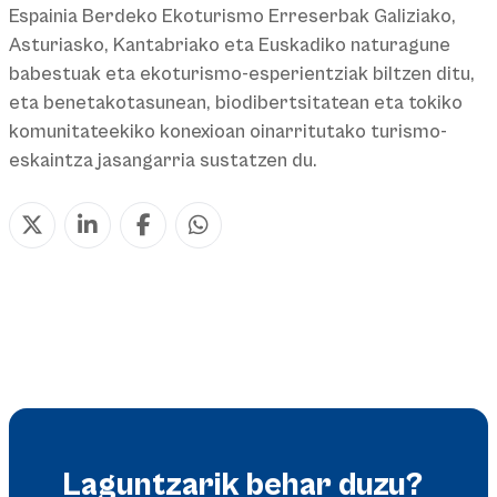
Espainia Berdeko Ekoturismo Erreserbak Galiziako,
Asturiasko, Kantabriako eta Euskadiko naturagune
babestuak eta ekoturismo-esperientziak biltzen ditu,
eta benetakotasunean, biodibertsitatean eta tokiko
komunitateekiko konexioan oinarritutako turismo-
eskaintza jasangarria sustatzen du.
Laguntzarik behar duzu?