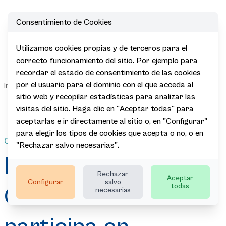
Consentimiento de Cookies
Open
Utilizamos cookies propias y de terceros para el
Basque
correcto funcionamiento del sitio. Por ejemplo para
Country
recordar el estado de consentimiento de las cookies
Confidential
Sala de
por el usuario para el dominio con el que acceda al
|
|
|
|
Inicio
Actualidad
Noticias
participa en
Prensa
Emotions
sitio web y recopilar estadísticas para analizar las
2026 en
visitas del sitio. Haga clic en "Aceptar todas" para
Madrid
aceptarlas e ir directamente al sitio o, en "Configurar"
para elegir los tipos de cookies que acepta o no, o en
04.06.2026
"Rechazar salvo necesarias".
Basque Country
Rechazar
Aceptar
Configurar
salvo
todas
Confidential
necesarias