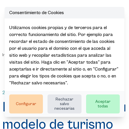
Consentimiento de Cookies
Open
Utilizamos cookies propias y de terceros para el
Euskadi
correcto funcionamiento del sitio. Por ejemplo para
comparte su
recordar el estado de consentimiento de las cookies
modelo de
por el usuario para el dominio con el que acceda al
turismo
Sala de
|
|
|
|
Inicio
Actualidad
Noticias
responsable
sitio web y recopilar estadísticas para analizar las
Prensa
en el III Foro
visitas del sitio. Haga clic en "Aceptar todas" para
SICTED de la
aceptarlas e ir directamente al sitio o, en "Configurar"
Comunitat
para elegir los tipos de cookies que acepta o no, o en
Valenciana
"Rechazar salvo necesarias".
25.05.2026
Rechazar
Aceptar
Euskadi comparte su
Configurar
salvo
todas
necesarias
modelo de turismo