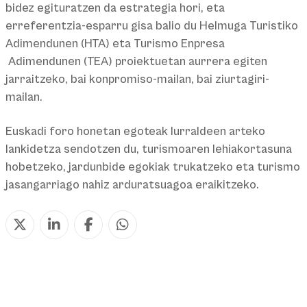
bidez egituratzen da estrategia hori, eta
erreferentzia-esparru gisa balio du Helmuga Turistiko
Adimendunen (HTA) eta Turismo Enpresa
Adimendunen (TEA) proiektuetan aurrera egiten
jarraitzeko, bai konpromiso-mailan, bai ziurtagiri-
mailan.
Euskadi foro honetan egoteak lurraldeen arteko
lankidetza sendotzen du, turismoaren lehiakortasuna
hobetzeko, jardunbide egokiak trukatzeko eta turismo
jasangarriago nahiz arduratsuagoa eraikitzeko.