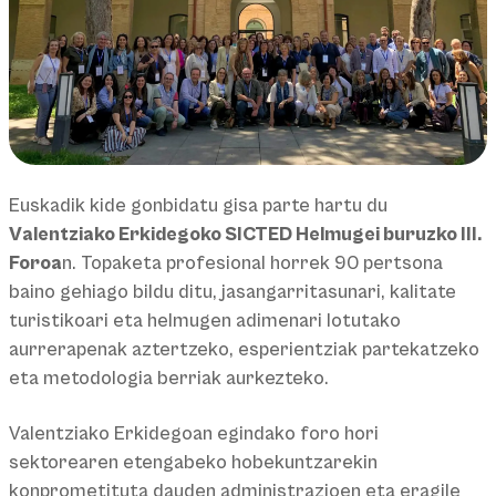
Euskadik kide gonbidatu gisa parte hartu du
Valentziako Erkidegoko SICTED Helmugei buruzko III.
Foroa
n. Topaketa profesional horrek 90 pertsona
baino gehiago bildu ditu, jasangarritasunari, kalitate
turistikoari eta helmugen adimenari lotutako
aurrerapenak aztertzeko, esperientziak partekatzeko
eta metodologia berriak aurkezteko.
Valentziako Erkidegoan egindako foro hori
sektorearen etengabeko hobekuntzarekin
konprometituta dauden administrazioen eta eragile