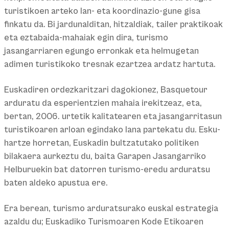
turistikoen arteko lan- eta koordinazio-gune gisa
finkatu da. Bi jardunalditan, hitzaldiak, tailer praktikoak
eta eztabaida-mahaiak egin dira, turismo
jasangarriaren egungo erronkak eta helmugetan
adimen turistikoko tresnak ezartzea ardatz hartuta.
Euskadiren ordezkaritzari dagokionez, Basquetour
arduratu da esperientzien mahaia irekitzeaz, eta,
bertan, 2006. urtetik kalitatearen eta jasangarritasun
turistikoaren arloan egindako lana partekatu du. Esku-
hartze horretan, Euskadin bultzatutako politiken
bilakaera aurkeztu du, baita Garapen Jasangarriko
Helburuekin bat datorren turismo-eredu arduratsu
baten aldeko apustua ere.
Era berean, turismo arduratsurako euskal estrategia
azaldu du; Euskadiko Turismoaren Kode Etikoaren