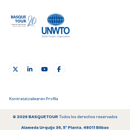
Kontratatzailearen Profila
© 2026 BASQUETOUR
Todos los derechos reservados
Alameda Urquijo 36, 5ª Planta. 48011 Bilbao