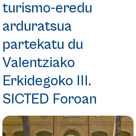
turismo-eredu
arduratsua
partekatu du
Valentziako
Erkidegoko III.
SICTED Foroan