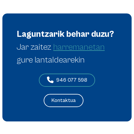
Laguntzarik behar duzu?
Jar zaitez
harremanetan
gure lantaldearekin
946 077 598
Kontaktua