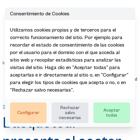
Consentimiento de Cookies
Open
Utilizamos cookies propias y de terceros para el
Basquetour
correcto funcionamiento del sitio. Por ejemplo para
presenta al
recordar el estado de consentimiento de las cookies
sector
por el usuario para el dominio con el que acceda al
turístico las
Sala de
principales
sitio web y recopilar estadísticas para analizar las
|
|
|
|
Inicio
Actualidad
Noticias
Prensa
líneas de
visitas del sitio. Haga clic en "Aceptar todas" para
trabajo en
aceptarlas e ir directamente al sitio o, en "Configurar"
competitividad
para elegir los tipos de cookies que acepta o no, o en
y marketing
"Rechazar salvo necesarias".
para 2026
29.01.2026
Rechazar
Aceptar
Configurar
salvo
todas
Basquetour
necesarias