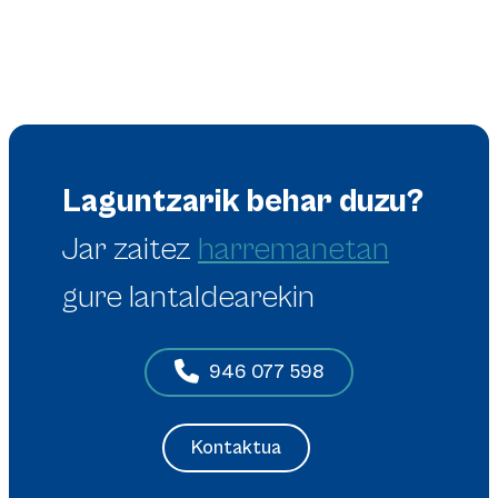
Laguntzarik behar duzu?
Jar zaitez
harremanetan
gure lantaldearekin
946 077 598
Kontaktua