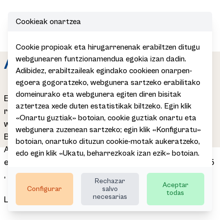
Cookieak onartzea
Open
Cookie propioak eta hirugarrenenak erabiltzen ditugu
Aviso legal
webgunearen funtzionamendua egokia izan dadin.
Adibidez, erabiltzaileak egindako cookieen onarpen-
egoera gogoratzeko, webgunera sartzeko erabilitako
domeinurako eta webgunera egiten diren bisitak
El presente aviso legal (en adelante, el "Aviso Legal")
aztertzea xede duten estatistikak biltzeko. Egin klik
regula el uso del servicio del portal de Internet
«Onartu guztiak» botoian, cookie guztiak onartu eta
www.basquetour.eus (en adelante, el "Web") de
webgunera zuzenean sartzeko; egin klik «Konfiguratu»
BASQUETOUR TURISMOAREN EUSKAL AGENTZIA
botoian, onartuko dituzun cookie-motak aukeratzeko,
AGENCIA VASCA DE TURISMO SA con domicilio social
edo egin klik «Ukatu, beharrezkoak izan ezik» botoian.
en ALAMEDA URQUIJO, 36 - ED PZA. BIZKAIA.PLANTA 5
, BILBAO, 48011, BIZKAIA con CIF A95444501.
Rechazar
Aceptar
Configurar
salvo
todas
necesarias
Legislación