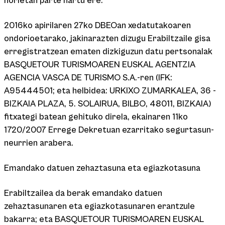
horietan parte hartu ere.
2016ko apirilaren 27ko DBEOan xedatutakoaren
ondorioetarako, jakinarazten dizugu Erabiltzaile gisa
erregistratzean ematen dizkiguzun datu pertsonalak
BASQUETOUR TURISMOAREN EUSKAL AGENTZIA
AGENCIA VASCA DE TURISMO S.A.-ren (IFK:
A95444501; eta helbidea: URKIXO ZUMARKALEA, 36 -
BIZKAIA PLAZA, 5. SOLAIRUA, BILBO, 48011, BIZKAIA)
fitxategi batean gehituko direla, ekainaren 11ko
1720/2007 Errege Dekretuan ezarritako segurtasun-
neurrien arabera.
Emandako datuen zehaztasuna eta egiazkotasuna
Erabiltzailea da berak emandako datuen
zehaztasunaren eta egiazkotasunaren erantzule
bakarra; eta BASQUETOUR TURISMOAREN EUSKAL