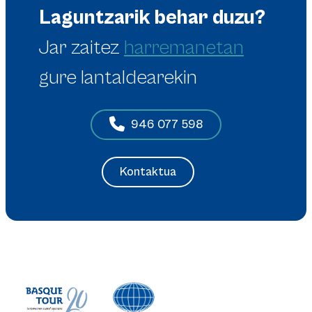
Laguntzarik behar duzu?
Jar zaitez
harremanetan
gure lantaldearekin
946 077 598
Kontaktua