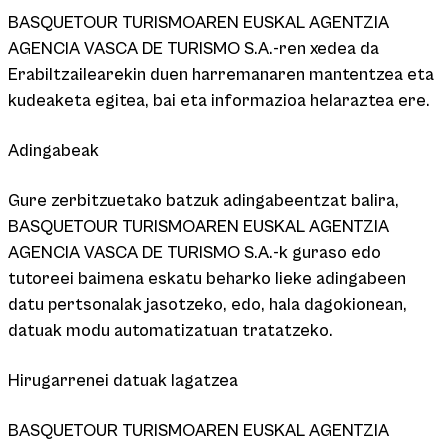
BASQUETOUR TURISMOAREN EUSKAL AGENTZIA
AGENCIA VASCA DE TURISMO S.A.-ren xedea da
Erabiltzailearekin duen harremanaren mantentzea eta
kudeaketa egitea, bai eta informazioa helaraztea ere.
Adingabeak
Gure zerbitzuetako batzuk adingabeentzat balira,
BASQUETOUR TURISMOAREN EUSKAL AGENTZIA
AGENCIA VASCA DE TURISMO S.A.-k guraso edo
tutoreei baimena eskatu beharko lieke adingabeen
datu pertsonalak jasotzeko, edo, hala dagokionean,
datuak modu automatizatuan tratatzeko.
Hirugarrenei datuak lagatzea
BASQUETOUR TURISMOAREN EUSKAL AGENTZIA