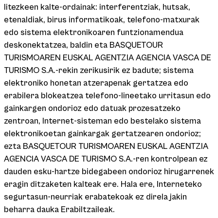
litezkeen kalte-ordainak: interferentziak, hutsak,
etenaldiak, birus informatikoak, telefono-matxurak
edo sistema elektronikoaren funtzionamendua
deskonektatzea, baldin eta BASQUETOUR
TURISMOAREN EUSKAL AGENTZIA AGENCIA VASCA DE
TURISMO S.A.-rekin zerikusirik ez badute; sistema
elektroniko honetan atzerapenak gertatzea edo
erabilera blokeatzea telefono-lineetako urritasun edo
gainkargen ondorioz edo datuak prozesatzeko
zentroan, Internet-sisteman edo bestelako sistema
elektronikoetan gainkargak gertatzearen ondorioz;
ezta BASQUETOUR TURISMOAREN EUSKAL AGENTZIA
AGENCIA VASCA DE TURISMO S.A.-ren kontrolpean ez
dauden esku-hartze bidegabeen ondorioz hirugarrenek
eragin ditzaketen kalteak ere. Hala ere, Interneteko
segurtasun-neurriak erabatekoak ez direla jakin
beharra dauka Erabiltzaileak.