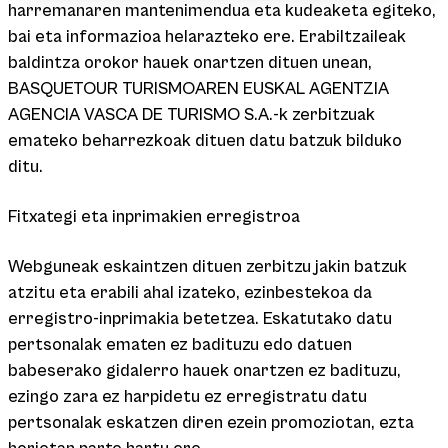
harremanaren mantenimendua eta kudeaketa egiteko,
bai eta informazioa helarazteko ere. Erabiltzaileak
baldintza orokor hauek onartzen dituen unean,
BASQUETOUR TURISMOAREN EUSKAL AGENTZIA
AGENCIA VASCA DE TURISMO S.A.-k zerbitzuak
emateko beharrezkoak dituen datu batzuk bilduko
ditu.
Fitxategi eta inprimakien erregistroa
Webguneak eskaintzen dituen zerbitzu jakin batzuk
atzitu eta erabili ahal izateko, ezinbestekoa da
erregistro-inprimakia betetzea. Eskatutako datu
pertsonalak ematen ez badituzu edo datuen
babeserako gidalerro hauek onartzen ez badituzu,
ezingo zara ez harpidetu ez erregistratu datu
pertsonalak eskatzen diren ezein promoziotan, ezta