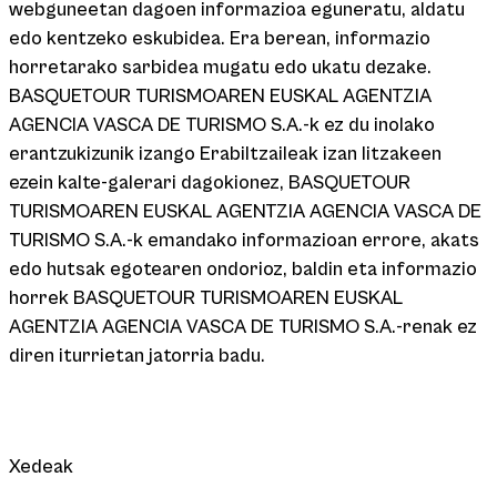
webguneetan dagoen informazioa eguneratu, aldatu
edo kentzeko eskubidea. Era berean, informazio
horretarako sarbidea mugatu edo ukatu dezake.
BASQUETOUR TURISMOAREN EUSKAL AGENTZIA
AGENCIA VASCA DE TURISMO S.A.-k ez du inolako
erantzukizunik izango Erabiltzaileak izan litzakeen
ezein kalte-galerari dagokionez, BASQUETOUR
TURISMOAREN EUSKAL AGENTZIA AGENCIA VASCA DE
TURISMO S.A.-k emandako informazioan errore, akats
edo hutsak egotearen ondorioz, baldin eta informazio
horrek BASQUETOUR TURISMOAREN EUSKAL
AGENTZIA AGENCIA VASCA DE TURISMO S.A.-renak ez
diren iturrietan jatorria badu.
Xedeak