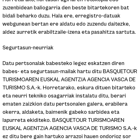
zuzenbidean baliogarria den beste bitartekoren bat
bidali beharko duzu. Hala ere, erregistro-datuak
webgunean bertan ere aldatu edo zuzendu daitezke,
aldez aurretik erabiltzaile-izena eta pasahitza sartuta.
Segurtasun-neurriak
Datu pertsonalak babesteko legez eskatzen diren
babes- eta segurtasun-mailak hartu ditu BASQUETOUR
TURISMOAREN EUSKAL AGENTZIA AGENCIA VASCA DE
TURISMO S.A.-k. Horretarako, eskura dituen bitarteko
eta neurri tekniko osagarriak instalatu ditu, berari
ematen zaizkion datu pertsonalen galera, erabilera
okerra, aldaketa, baimenik gabeko sarbidea eta
lapurreta ekiditeko. BASQUETOUR TURISMOAREN
EUSKAL AGENTZIA AGENCIA VASCA DE TURISMO S.A.-k
ez ditu bere gain hartuko arrazoi hauen ondorioz sor