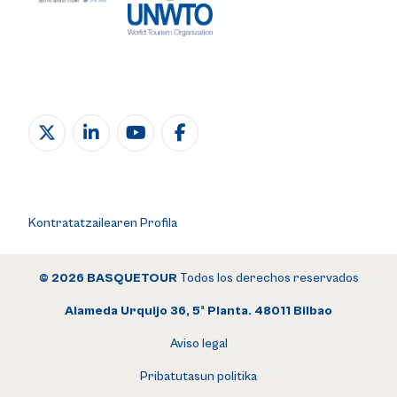
Kontratatzailearen Profila
© 2026 BASQUETOUR
Todos los derechos reservados
Alameda Urquijo 36, 5ª Planta. 48011 Bilbao
Aviso legal
Pribatutasun politika