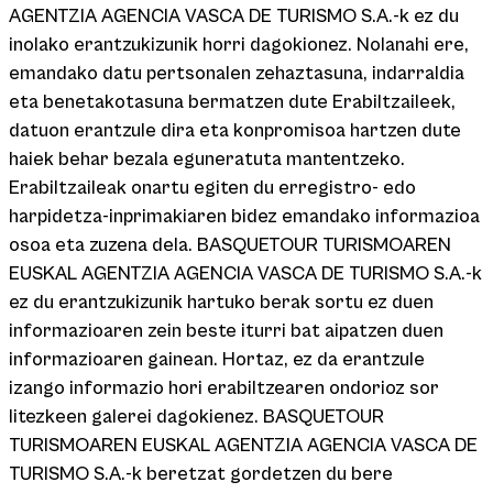
AGENTZIA AGENCIA VASCA DE TURISMO S.A.-k ez du
inolako erantzukizunik horri dagokionez. Nolanahi ere,
emandako datu pertsonalen zehaztasuna, indarraldia
eta benetakotasuna bermatzen dute Erabiltzaileek,
datuon erantzule dira eta konpromisoa hartzen dute
haiek behar bezala eguneratuta mantentzeko.
Erabiltzaileak onartu egiten du erregistro- edo
harpidetza-inprimakiaren bidez emandako informazioa
osoa eta zuzena dela. BASQUETOUR TURISMOAREN
EUSKAL AGENTZIA AGENCIA VASCA DE TURISMO S.A.-k
ez du erantzukizunik hartuko berak sortu ez duen
informazioaren zein beste iturri bat aipatzen duen
informazioaren gainean. Hortaz, ez da erantzule
izango informazio hori erabiltzearen ondorioz sor
litezkeen galerei dagokienez. BASQUETOUR
TURISMOAREN EUSKAL AGENTZIA AGENCIA VASCA DE
TURISMO S.A.-k beretzat gordetzen du bere