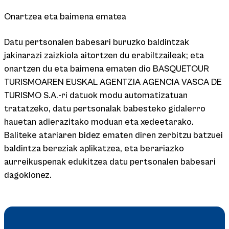
Onartzea eta baimena ematea
Datu pertsonalen babesari buruzko baldintzak
jakinarazi zaizkiola aitortzen du erabiltzaileak; eta
onartzen du eta baimena ematen dio BASQUETOUR
TURISMOAREN EUSKAL AGENTZIA AGENCIA VASCA DE
TURISMO S.A.-ri datuok modu automatizatuan
tratatzeko, datu pertsonalak babesteko gidalerro
hauetan adierazitako moduan eta xedeetarako.
Baliteke atariaren bidez ematen diren zerbitzu batzuei
baldintza bereziak aplikatzea, eta berariazko
aurreikuspenak edukitzea datu pertsonalen babesari
dagokionez.