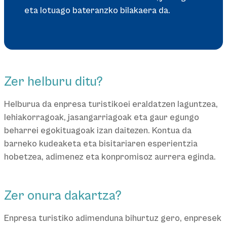
eta lotuago bateranzko bilakaera da.
Zer helburu ditu?
Helburua da enpresa turistikoei eraldatzen laguntzea,
lehiakorragoak, jasangarriagoak eta gaur egungo
beharrei egokituagoak izan daitezen. Kontua da
barneko kudeaketa eta bisitariaren esperientzia
hobetzea, adimenez eta konpromisoz aurrera eginda.
Zer onura dakartza?
Enpresa turistiko adimenduna bihurtuz gero, enpresek