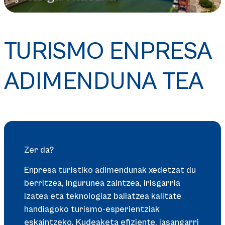
TURISMO ENPRESA
ADIMENDUNA TEA
Zer da?
Enpresa turistiko adimendunak xedetzat du
berritzea, ingurunea zaintzea, irisgarria
izatea eta teknologiaz baliatzea kalitate
handiagoko turismo-esperientziak
eskaintzeko. Kudeaketa efiziente, jasangarri