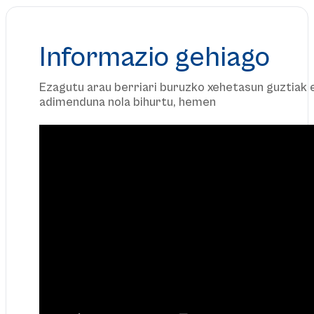
Informazio gehiago
Ezagutu arau berriari buruzko xehetasun guztiak 
adimenduna nola bihurtu, hemen