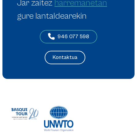
Jar zaitez
harremanetan
gure lantaldearekin
946 077 598
Kontaktua