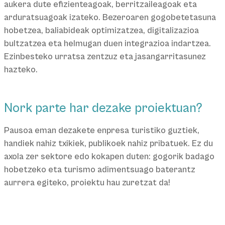
aukera dute efizienteagoak, berritzaileagoak eta
arduratsuagoak izateko. Bezeroaren gogobetetasuna
hobetzea, baliabideak optimizatzea, digitalizazioa
bultzatzea eta helmugan duen integrazioa indartzea.
Ezinbesteko urratsa zentzuz eta jasangarritasunez
hazteko.
Nork parte har dezake proiektuan?
Pausoa eman dezakete enpresa turistiko guztiek,
handiek nahiz txikiek, publikoek nahiz pribatuek. Ez du
axola zer sektore edo kokapen duten: gogorik badago
hobetzeko eta turismo adimentsuago baterantz
aurrera egiteko, proiektu hau zuretzat da!