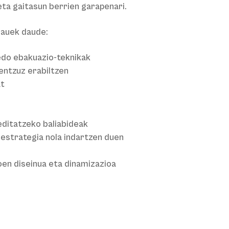
 eta gaitasun berrien garapenari.
hauek daude:
edo ebakuazio-teknikak
zentzuz erabiltzen
at
editatzeko baliabideak
e estrategia nola indartzen duen
oen diseinua eta dinamizazioa