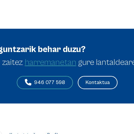
guntzarik behar duzu?
 zaitez
harremanetan
gure lantaldear
Kontaktua
946 077 598