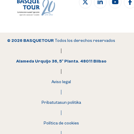
© 2026 BASQUETOUR
Todos los derechos reservados
Alameda Urquijo 36, 5ª Planta. 48011 Bilbao
Aviso legal
Pribatutasun politika
Política de cookies