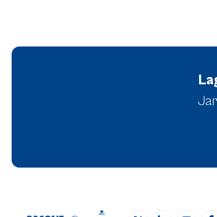
La
Jar