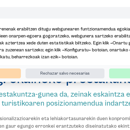
renenak erabiltzen ditugu webgunearen funtzionamendua egokia i
kieen onarpen-egoera gogoratzeko, webgunera sartzeko erabili
ak aztertzea xede duten estatistikak biltzeko. Egin klik «Onartu 
a zuzenean sartzeko; egin klik «Konfiguratu» botoian, onartuko
Basquetour Learning: ekaineko prestakuntza berriak
Ukatu, beharrezkoak izan ezik» botoian.
: ekaineko prestakunt
Rechazar salvo necesarias
stakuntza-gunea da, zeinak eskaintza er
a turistikoaren posizionamendua indartz
onalizazioarekin eta lehiakortasunarekin duen konpromis
en gaur egungo erronkei erantzuteko diseinatutako ekint