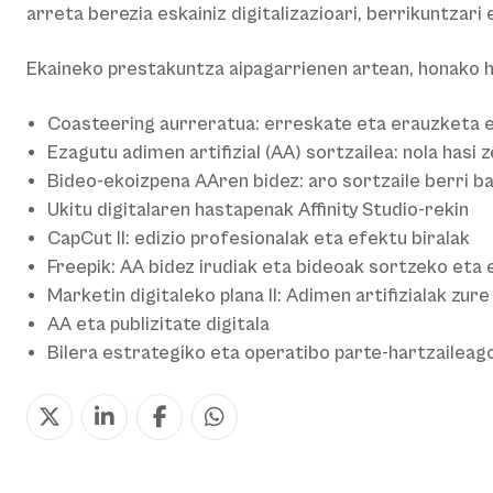
arreta berezia eskainiz digitalizazioari, berrikuntzari
Ekaineko prestakuntza aipagarrienen artean, honako 
Coasteering aurreratua: erreskate eta erauzketa 
Ezagutu adimen artifizial (AA) sortzailea: nola hasi 
Bideo-ekoizpena AAren bidez: aro sortzaile berri b
Ukitu digitalaren hastapenak Affinity Studio-rekin
CapCut II: edizio profesionalak eta efektu biralak
Freepik: AA bidez irudiak eta bideoak sortzeko eta 
Marketin digitaleko plana II: Adimen artifizialak zur
AA eta publizitate digitala
Bilera estrategiko eta operatibo parte-hartzaileag