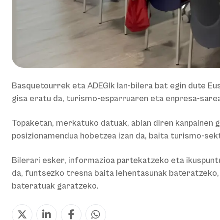
Basquetourrek eta ADEGIk lan-bilera bat egin dute E
gisa eratu da, turismo-esparruaren eta enpresa-sarea
Topaketan, merkatuko datuak, abian diren kanpainen g
posizionamendua hobetzea izan da, baita turismo-sekt
Bilerari esker, informazioa partekatzeko eta ikuspunt
da, funtsezko tresna baita lehentasunak bateratzeko,
bateratuak garatzeko.