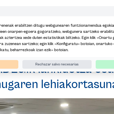
renenak erabiltzen ditugu webgunearen funtzionamendua egokia i
kieen onarpen-egoera gogoratzeko, webgunera sartzeko erabili
ak aztertzea xede duten estatistikak biltzeko. Egin klik «Onartu 
a zuzenean sartzeko; egin klik «Konfiguratu» botoian, onartuko
Basquetourrek eta ADEGIk lankidetza estrategikorako ildoak aztertu
Ukatu, beharrezkoak izan ezik» botoian.
DEGIk lankidetza estr
Rechazar salvo necesarias
mugaren lehiakortasun