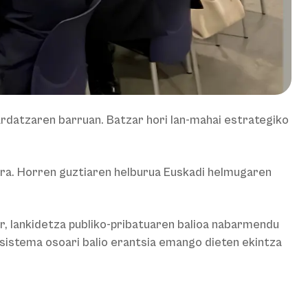
rdatzaren barruan. Batzar hori lan-mahai estrategiko
ira. Horren guztiaren helburua Euskadi helmugaren
r, lankidetza publiko-pribatuaren balioa nabarmendu
sistema osoari balio erantsia emango dieten ekintza