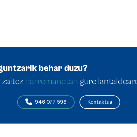
guntzarik behar duzu?
 zaitez
harremanetan
gure lantaldear
Kontaktua
946 077 598