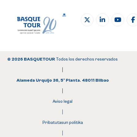
© 2026 BASQUETOUR
Todos los derechos reservados
Alameda Urquijo 36, 5ª Planta. 48011 Bilbao
Aviso legal
Pribatutasun politika