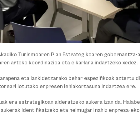
uskadiko Turismoaren Plan Estrategikoaren gobernantza-a
ren arteko koordinazioa eta elkarlana indartzeko xedez.
arapena eta lankidetzarako behar espezifikoak aztertu d
oreari lotutako enpresen lehiakortasuna indartzea ere.
uak era estrategikoan alderatzeko aukera izan da. Halabe
 aukerak identifikatzeko eta helmugari nahiz enpresa-eko