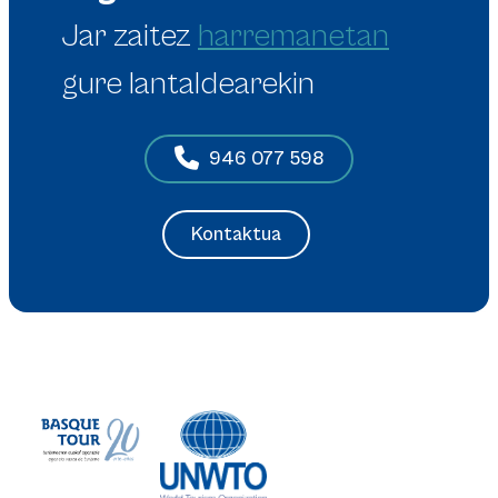
Jar zaitez
harremanetan
gure lantaldearekin
946 077 598
Kontaktua