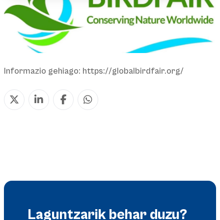
Informazio gehiago: https://globalbirdfair.org/
Laguntzarik behar duzu?